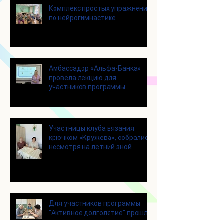
Комплекс простых упражнений
по нейрогимнастике
Амбассадор «Альфа-Банка»
провела лекцию для
участников программы
«Активное долголетие»
Участницы клуба вязания
крючком «Кружева», собрались
несмотря на летний зной
Для участников программы
"Активное долголетие" прошло