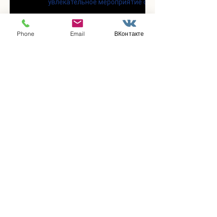
увлекательное мероприятие с
современными настольными
играми
Phone
Email
ВКонтакте
В городском парке «Скитские
пруды» состоялся областной
турнир по петанку
В городском парке «Ёлочки»
прошло очередное занятие по
историко-бытовым бальным
танцам
Прошло занятие по
настольному теннису для
участников программы
«Активное долголетие»
👯‍♀️Для участниц программы