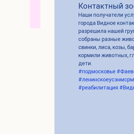
Контактный зо
Наши получатели усл
города Видное контак
разрешила нашей груп
собраны разные живо
свинки, лиса, козы, б
кормили животных, гл
дети.
#подмосковье
#Фаев
#ленинскоеусзнмсрм
#реабилитация
#Вид