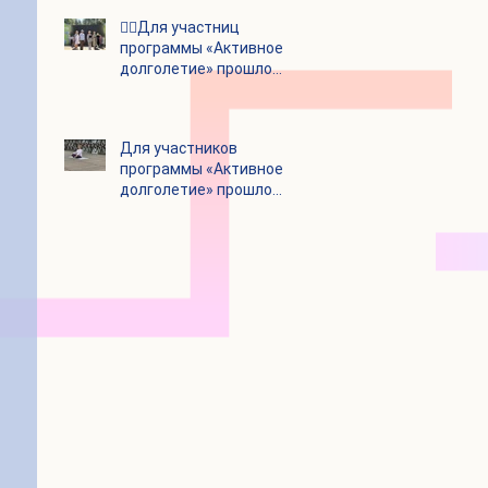
👯‍♀️Для участниц
программы «Активное
долголетие» прошло
очередное занятие по
дефиле
Для участников
программы «Активное
долголетие» прошло
очередное занятие по
йоге