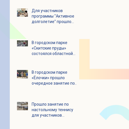
Для участников
программы "Активное
долголетие" прошло
увлекательное
мероприятие с
современными
В городском парке
настольными играми
«Скитские пруды»
состоялся областной
турнир по петанку
В городском парке
«Ёлочки» прошло
очередное занятие по
историко-бытовым
бальным танцам
Прошло занятие по
настольному теннису
для участников
программы «Активное
долголетие»