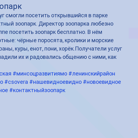
опарк
уг смогли посетить открывшийся в парке 
тный зоопарк. Директор зоопарка любезно 
пе посетить зоопарк бесплатно. В нём 
тные: чёрные поросята, кролики и морские 
араны, куры, енот, пони, хорёк.Получатели услуг 
адили их и радовались общению с ними, как 
ская
#минсоцразвитиямо
#ленинскийрайон
о
#csovera
#нашевидноевидно
#новоевидное
ное
#контактныйзоопарк