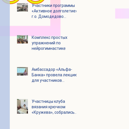
Участники программы
«Активное долголетие»
г.о. Домодедово
посетили с экскурсией
городской округ
Щелково
Комплекс простых
упражнений по
нейрогимнастике
Амбассадор «Альфа-
Банка» провела лекцию
для участников
программы «Активное
долголетие»
Участницы клуба
вязания крючком
«Кружева», собрались
несмотря на летний
зной