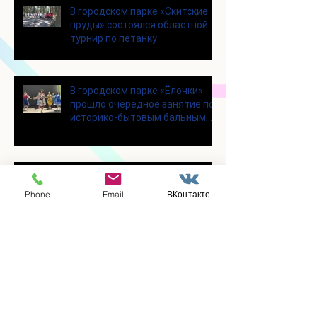
В городском парке «Скитские
пруды» состоялся областной
турнир по петанку
В городском парке «Ёлочки»
прошло очередное занятие по
историко-бытовым бальным
танцам
Прошло занятие по
настольному теннису для
Phone
Email
ВКонтакте
участников программы
«Активное долголетие»
👯‍♀️Для участниц программы
«Активное долголетие»
прошло очередное занятие по
дефиле