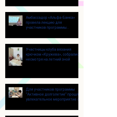
Амбассадор «Альфа-Банка»
провела лекцию для
участников программы
«Активное долголетие»
Участницы клуба вязания
крючком «Кружева», собрались
несмотря на летний зной
Для участников программы
"Активное долголетие" прошло
увлекательное мероприятие с
современными настольными
играми