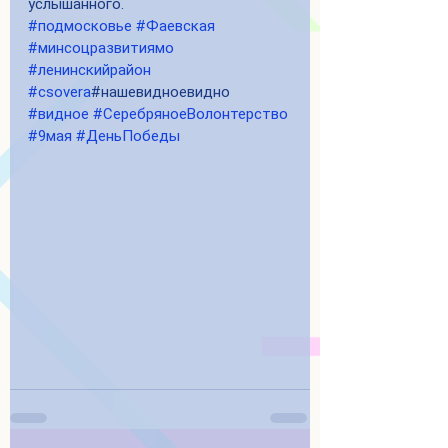
услышанного.
#подмосковье
#Фаевская
#минсоцразвитиямо
#ленинскийрайон
#csovera
#нашевидноевидно 
#видное
#СеребряноеВолонтерство
#9мая
#ДеньПобеды