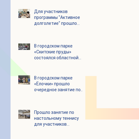
Для участников
программы "Активное
долголетие" прошло
увлекательное
мероприятие с
современными
В городском парке
настольными играми
«Скитские пруды»
состоялся областной
турнир по петанку
В городском парке
«Ёлочки» прошло
очередное занятие по
историко-бытовым
бальным танцам
Прошло занятие по
настольному теннису
для участников
программы «Активное
долголетие»