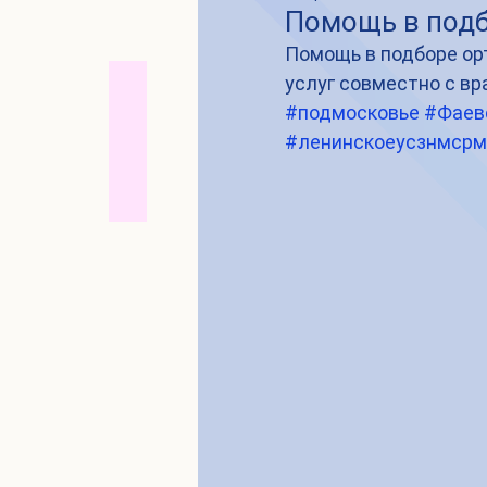
Помощь в подб
Помощь в подборе ор
услуг совместно с в
#подмосковье
#Фаев
#ленинскоеусзнмсрм