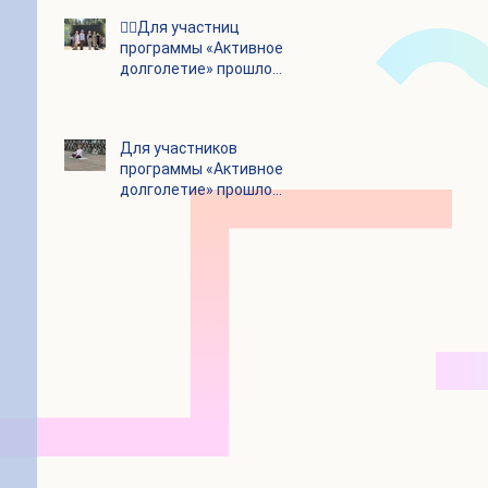
👯‍♀️Для участниц
программы «Активное
долголетие» прошло
очередное занятие по
дефиле
Для участников
программы «Активное
долголетие» прошло
очередное занятие по
йоге