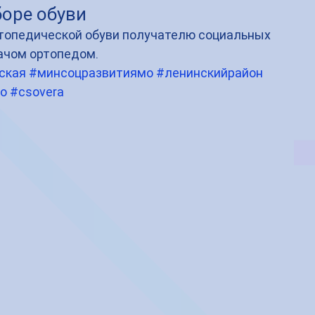
оре обуви
топедической обуви получателю социальных 
рачом ортопедом.
ская
#минсоцразвитиямо
#ленинскийрайон
о
#csovera