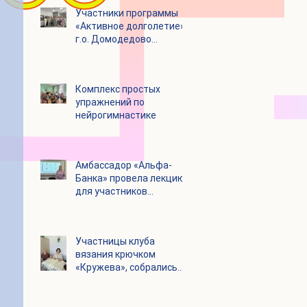
Участники программы
«Активное долголетие»
г.о. Домодедово
посетили с экскурсией
городской округ
Щелково
Комплекс простых
упражнений по
нейрогимнастике
Амбассадор «Альфа-
Банка» провела лекцию
для участников
программы «Активное
долголетие»
Участницы клуба
вязания крючком
«Кружева», собрались
несмотря на летний
зной