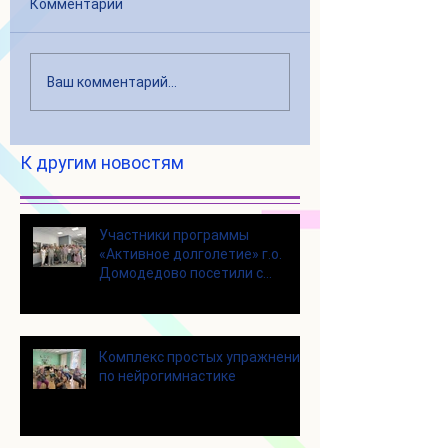
Комментарии
Ваш комментарий...
К другим новостям
Участники программы
«Активное долголетие» г.о.
Домодедово посетили с
экскурсией городской округ
Щелково
Комплекс простых упражнений
по нейрогимнастике