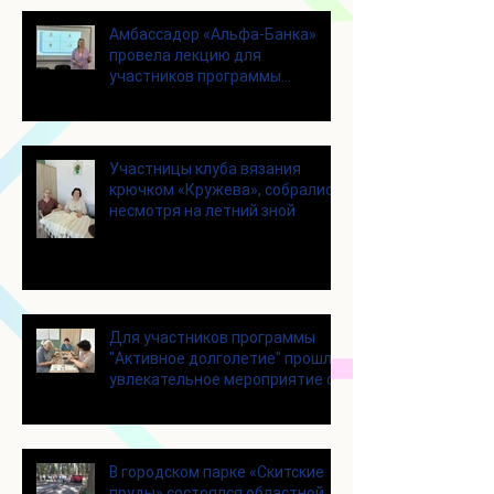
Амбассадор «Альфа-Банка»
провела лекцию для
участников программы
«Активное долголетие»
Участницы клуба вязания
крючком «Кружева», собрались
несмотря на летний зной
Для участников программы
"Активное долголетие" прошло
увлекательное мероприятие с
современными настольными
играми
В городском парке «Скитские
пруды» состоялся областной