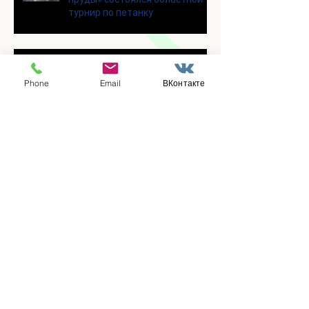
турнир по петанку
В городском парке «Ёлочки»
прошло очередное занятие по
Phone
Email
ВКонтакте
историко-бытовым бальным
танцам
Прошло занятие по
настольному теннису для
участников программы
«Активное долголетие»
👯‍♀️Для участниц программы
«Активное долголетие»
прошло очередное занятие по
дефиле