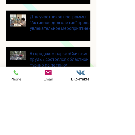
Для участников программы
"Активное долголетие" прошло
увлекательное мероприятие с
современными настольными
играми
В городском парке «Скитские
пруды» состоялся областной
турнир по петанку
Phone
Email
ВКонтакте
В городском парке «Ёлочки»
прошло очередное занятие по
историко-бытовым бальным
танцам
Прошло занятие по
настольному теннису для