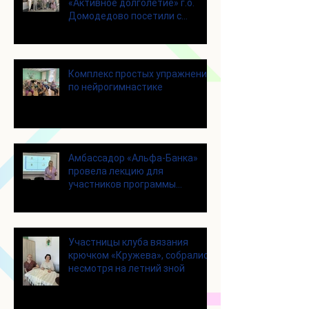
«Активное долголетие» г.о.
Домодедово посетили с
экскурсией городской округ
Щелково
Комплекс простых упражнений
по нейрогимнастике
Амбассадор «Альфа-Банка»
провела лекцию для
участников программы
«Активное долголетие»
Участницы клуба вязания
крючком «Кружева», собрались
несмотря на летний зной