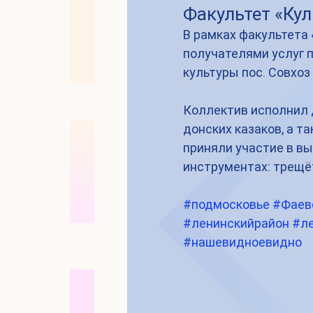
Факультет «Кул
В рамках факультета 
получателями услуг 
культуры пос. Совхоз 
Коллектив исполнил 
донских казаков, а т
приняли участие в вы
инструментах: трещёт
#подмосковье
#Фаев
#ленинскийрайон
#л
#нашевидноевидно