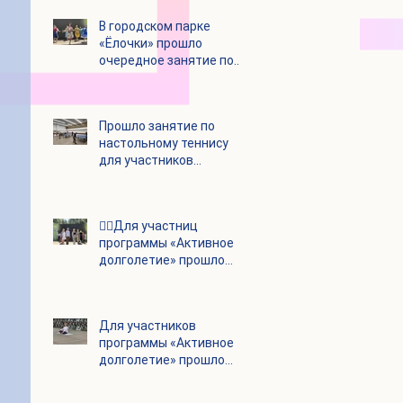
В городском парке
«Ёлочки» прошло
очередное занятие по
историко-бытовым
бальным танцам
Прошло занятие по
настольному теннису
для участников
программы «Активное
долголетие»
👯‍♀️Для участниц
программы «Активное
долголетие» прошло
очередное занятие по
дефиле
Для участников
программы «Активное
долголетие» прошло
очередное занятие по
йоге