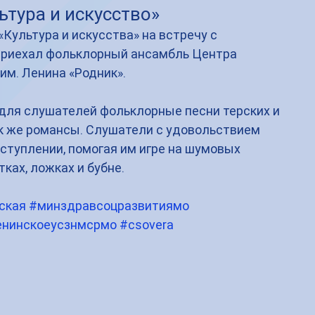
ьтура и искусство»
«Культура и искусства» на встречу с 
приехал фольклорный ансамбль Центра 
им. Ленина «Родник». 
для слушателей фольклорные песни терских и 
ак же романсы. Слушатели с удовольствием 
ступлении, помогая им игре на шумовых 
ках, ложках и бубне. 
ская
#минздравсоцразвитиямо
енинскоеусзнмсрмо
#csovera