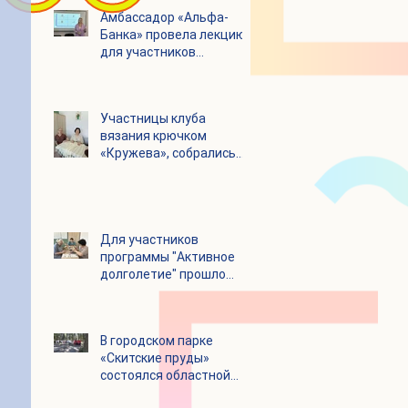
Амбассадор «Альфа-
Банка» провела лекцию
для участников
программы «Активное
долголетие»
Участницы клуба
вязания крючком
«Кружева», собрались
несмотря на летний
зной
Для участников
программы "Активное
долголетие" прошло
увлекательное
мероприятие с
современными
В городском парке
настольными играми
«Скитские пруды»
состоялся областной
турнир по петанку