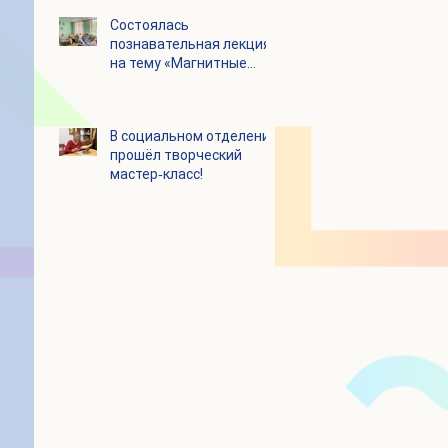
Состоялась
познавательная лекция
на тему «Магнитные
бури и их влияние на
организм человека»
В социальном отделении
прошёл творческий
мастер‑класс!