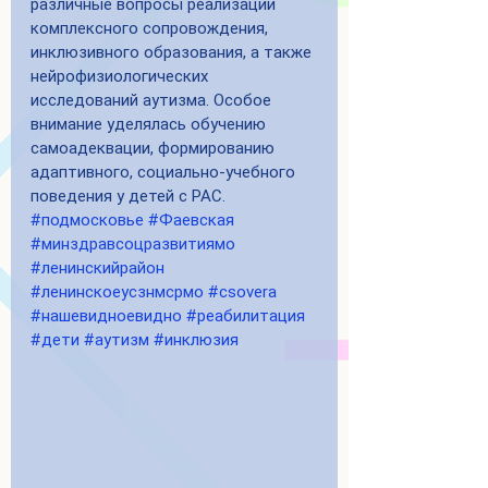
различные вопросы реализации 
комплексного сопровождения, 
инклюзивного образования, а также 
нейрофизиологических 
исследований аутизма. Особое 
внимание уделялась обучению 
самоадеквации, формированию 
адаптивного, социально-учебного 
поведения у детей с РАС. 
#подмосковье
#Фаевская
#минздравсоцразвитиямо
#ленинскийрайон
#ленинскоеусзнмсрмо
#csovera
#нашевидноевидно
#реабилитация
#дети
#аутизм
#инклюзия