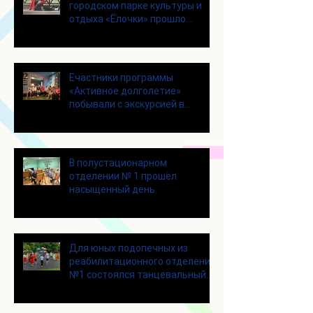
городском парке культуры и
отдыха «Ёлочки» прошло
занятие по йоге
Eчастники программы
«Активное долголетие»
побывали с экскурсией в
Шоколадном Доме «Юкатан»
В полустационарном
отделении № 1 прошёл
насыщенный день.
Для юных подопечных из
реабилитационного отделения
№1 состоялся танцевальный
мастер-класс