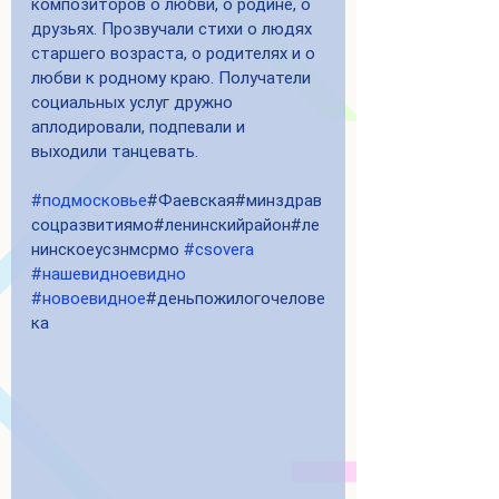
композиторов о любви, о родине, о 
друзьях. Прозвучали стихи о людях 
старшего возраста, о родителях и о 
любви к родному краю. Получатели 
социальных услуг дружно 
аплодировали, подпевали и 
выходили танцевать.
#подмосковье
#Фаевская#минздрав
соцразвитиямо#ленинскийрайон#ле
нинскоеусзнмсрмо 
#csovera
#нашевидноевидно
#новоевидное
#деньпожилогочелове
ка