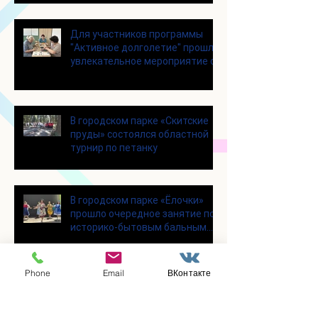
Для участников программы
"Активное долголетие" прошло
увлекательное мероприятие с
современными настольными
играми
В городском парке «Скитские
пруды» состоялся областной
турнир по петанку
В городском парке «Ёлочки»
прошло очередное занятие по
историко-бытовым бальным
танцам
Phone
Email
ВКонтакте
Прошло занятие по
настольному теннису для
участников программы