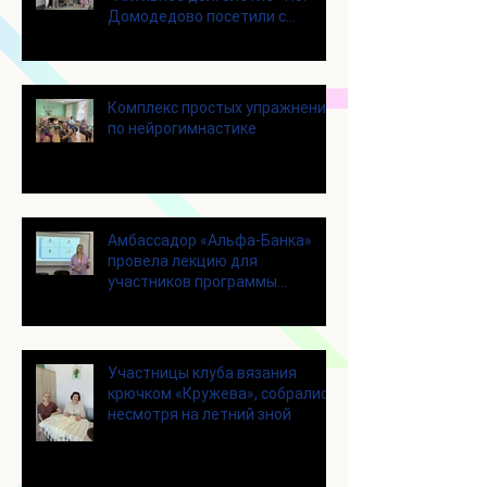
Домодедово посетили с
экскурсией городской округ
Щелково
Комплекс простых упражнений
по нейрогимнастике
Амбассадор «Альфа-Банка»
провела лекцию для
участников программы
«Активное долголетие»
Участницы клуба вязания
крючком «Кружева», собрались
несмотря на летний зной