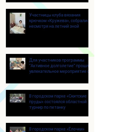
Участницы клуба вязания
крючком «Кружева», собрались
несмотря на летний зной
Для участников программы
"Активное долголетие" прошло
увлекательное мероприятие с
современными настольными
играми
В городском парке «Скитские
пруды» состоялся областной
турнир по петанку
В городском парке «Ёлочки»