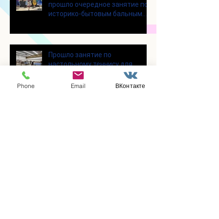
прошло очередное занятие по
историко-бытовым бальным
танцам
Прошло занятие по
настольному теннису для
участников программы
«Активное долголетие»
Phone
Email
ВКонтакте
👯‍♀️Для участниц программы
«Активное долголетие»
прошло очередное занятие по
дефиле
Для участников программы
«Активное долголетие»
прошло очередное занятие по
йоге