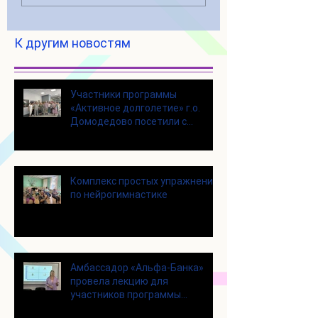
К другим новостям
Участники программы
«Активное долголетие» г.о.
Домодедово посетили с
экскурсией городской округ
Щелково
Комплекс простых упражнений
по нейрогимнастике
Амбассадор «Альфа-Банка»
провела лекцию для
участников программы
«Активное долголетие»