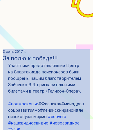
3 сент. 2017 г.
За волю к победе!!!
Участники представлявшие Центр 
на Спартакиаде пенсионеров были 
поощрены нашим благотворителем 
Зайченко Э.Л. пригласительными 
билетами в театр «Геликон-Опера».
#подмосковье
#Фаевская#минздрав
соцразвитиямо#ленинскийрайон#ле
нинскоеусзнмсрмо 
#csovera
#нашевидноевидно
#новоевидное
#ЗОЖ