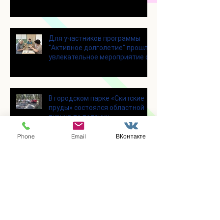
Для участников программы
"Активное долголетие" прошло
увлекательное мероприятие с
современными настольными
играми
В городском парке «Скитские
пруды» состоялся областной
турнир по петанку
Phone
Email
ВКонтакте
В городском парке «Ёлочки»
прошло очередное занятие по
историко-бытовым бальным
танцам
Прошло занятие по