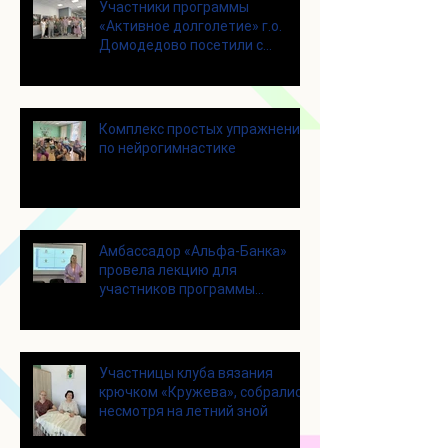
Участники программы
«Активное долголетие» г.о.
Домодедово посетили с
экскурсией городской округ
Щелково
Комплекс простых упражнений
по нейрогимнастике
Амбассадор «Альфа-Банка»
провела лекцию для
участников программы
«Активное долголетие»
Участницы клуба вязания
крючком «Кружева», собрались
несмотря на летний зной