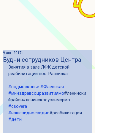
9 авг. 2017 г.
Будни сотрудников Центра
Занятия в зале ЛФК детской 
реабилитации пос. Развилка
#подмосковье
#Фаевская
#минздравсоцразвитиямо
#ленински
йрайон#ленинскоеусзнмсрмо 
#csovera
#нашевидноевидно
#реабилитация 
#дети