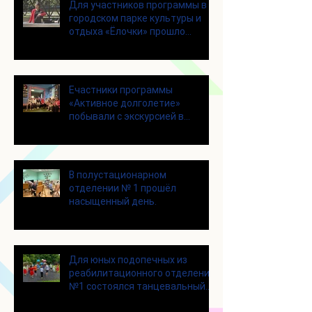
Для участников программы в
городском парке культуры и
отдыха «Ёлочки» прошло
занятие по йоге
Eчастники программы
«Активное долголетие»
побывали с экскурсией в
Шоколадном Доме «Юкатан»
В полустационарном
отделении № 1 прошёл
насыщенный день.
Для юных подопечных из
реабилитационного отделения
№1 состоялся танцевальный
мастер-класс