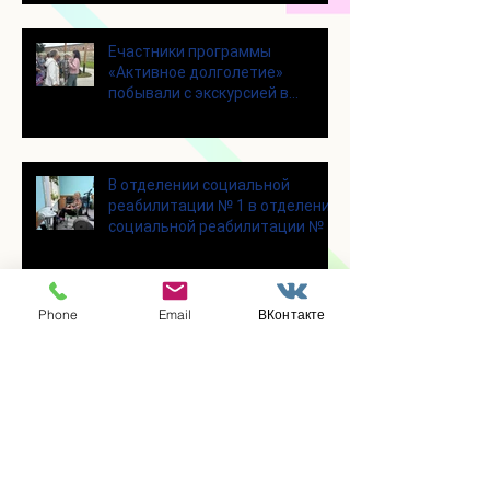
Eчастники программы
«Активное долголетие»
побывали с экскурсией в
городском округе Зарайск
В отделении социальной
реабилитации № 1 в отделении
социальной реабилитации № 1
Phone
Email
ВКонтакте
В отделении социальной
реабилитации № 1 состоялся
уютный и очень душевный
мастер‑класс