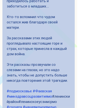
приходилось работать и 
заботиться о младших…. 
Кто-то вспомнил что чудом 
остался жив благодаря своей 
матери. 
За рассказами этих людей 
проглядывало настоящие горе и 
страх, которые принесла в каждый 
дом война. 
Эти рассказы прозвучали со 
слезами на глазах, но это надо 
знать, чтобы не допустить больше 
никогда повторения этой трагедии.
#подмосковье
#Фаевская
#минздравсоцразвитиямо
#ленински
йрайон#ленинскоеусзнмсрмо 
#csovera
#нашевидноевидно