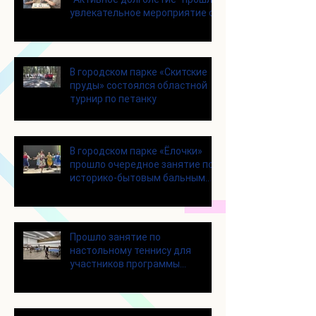
увлекательное мероприятие с
современными настольными
играми
В городском парке «Скитские
пруды» состоялся областной
турнир по петанку
В городском парке «Ёлочки»
прошло очередное занятие по
историко-бытовым бальным
танцам
Прошло занятие по
настольному теннису для
участников программы
«Активное долголетие»