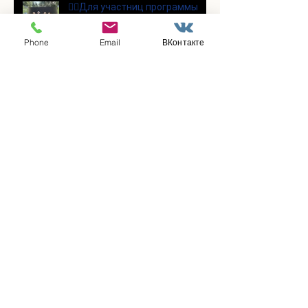
👯‍♀️Для участниц программы
«Активное долголетие»
прошло очередное занятие по
Phone
Email
ВКонтакте
дефиле
Для участников программы
«Активное долголетие»
прошло очередное занятие по
йоге
Состоялась познавательная
лекция на тему «Магнитные
бури и их влияние на организм
человека»
В социальном отделении
прошёл творческий
мастер‑класс!