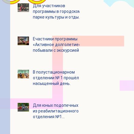
Для участников
программы в городском
парке культуры и отдыха
«Ёлочки» прошло
занятие по йоге
Eчастники программы
«Активное долголетие»
побывали с экскурсией в
Шоколадном Доме
«Юкатан»
В полустационарном
отделении № 1 прошёл
насыщенный день.
Для юных подопечных
из реабилитационного
отделения №1
состоялся
танцевальный мастер-
класс