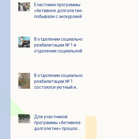
Eчастники программы
«Активное долголетие»
побывали с экскурсией в
городском округе
Зарайск
В отделении социальной
реабилитации № 1 в
отделении социальной
реабилитации № 1
В отделении социальной
реабилитации № 1
состоялся уютный и
очень душевный
мастер‑класс
Для участников
программы «Активное
долголетие» прошло
очередное занятие по