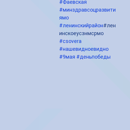
#Фаевская
#минздравсоцразвити
ямо
#ленинскийрайон
#лен
инскоеусзнмсрмо 
#csovera
#нашевидноевидно
#9мая
#деньпобеды