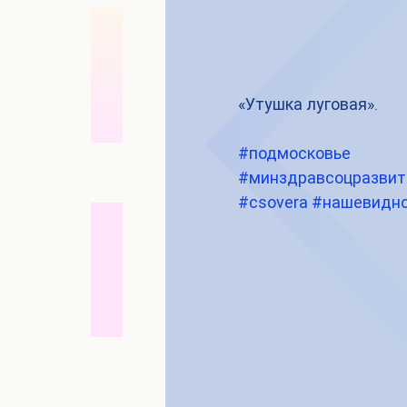
«Утушка луговая».
#подмосковье
#минздравсоцразви
#csovera
#нашевидн