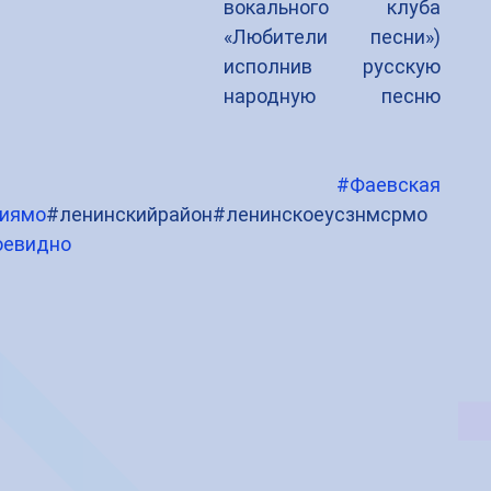
вокального клуба 
«Любители песни») 
исполнив русскую 
народную песню 
#Фаевская
тиямо
#ленинскийрайон#ленинскоеусзнмсрмо 
оевидно