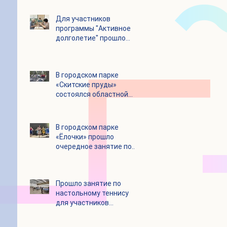
Для участников
программы "Активное
долголетие" прошло
увлекательное
мероприятие с
современными
В городском парке
настольными играми
«Скитские пруды»
состоялся областной
турнир по петанку
В городском парке
«Ёлочки» прошло
очередное занятие по
историко-бытовым
бальным танцам
Прошло занятие по
настольному теннису
для участников
программы «Активное
долголетие»