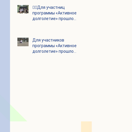
👯‍♀️Для участниц
программы «Активное
долголетие» прошло
очередное занятие по
дефиле
Для участников
программы «Активное
долголетие» прошло
очередное занятие по
йоге