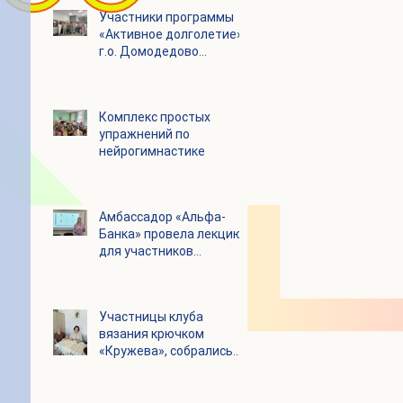
Участники программы
«Активное долголетие»
г.о. Домодедово
посетили с экскурсией
городской округ
Щелково
Комплекс простых
упражнений по
нейрогимнастике
Амбассадор «Альфа-
Банка» провела лекцию
для участников
программы «Активное
долголетие»
Участницы клуба
вязания крючком
«Кружева», собрались
несмотря на летний
зной