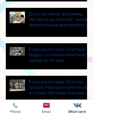
Для участников программы
"Активное долголетие" прошло
увлекательное мероприятие с
современными настольными
играми
В городском парке «Скитские
пруды» состоялся областной
турнир по петанку
В городском парке «Ёлочки»
прошло очередное занятие по
историко-бытовым бальным
танцам
Phone
Email
ВКонтакте
Прошло занятие по
настольному теннису для
участников программы