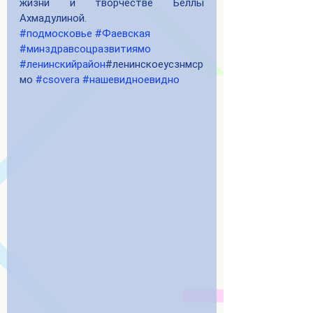
жизни и творчестве Беллы 
Ахмадулиной. 
#подмосковье
#Фаевская
#минздравсоцразвитиямо
#ленинскийрайон
#ленинскоеусзнмср
мо 
#csovera
#нашевидноевидно