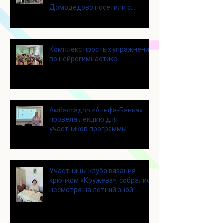
Домодедово посетили с
экскурсией городской округ
Щелково
Комплекс простых упражнений
по нейрогимнастике
Амбассадор «Альфа-Банка»
провела лекцию для
участников программы
«Активное долголетие»
Участницы клуба вязания
крючком «Кружева», собрались
несмотря на летний зной