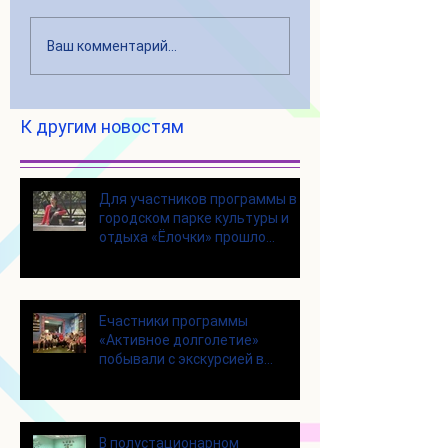
Ваш комментарий...
К другим новостям
Для участников программы в
городском парке культуры и
отдыха «Ёлочки» прошло
занятие по йоге
Eчастники программы
«Активное долголетие»
побывали с экскурсией в
Шоколадном Доме «Юкатан»
В полустационарном