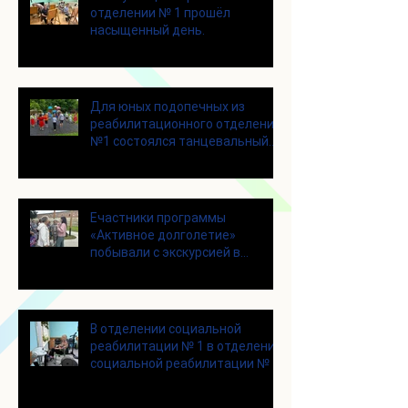
отделении № 1 прошёл
насыщенный день.
Для юных подопечных из
реабилитационного отделения
№1 состоялся танцевальный
мастер-класс
Eчастники программы
«Активное долголетие»
побывали с экскурсией в
городском округе Зарайск
В отделении социальной
реабилитации № 1 в отделении
социальной реабилитации № 1