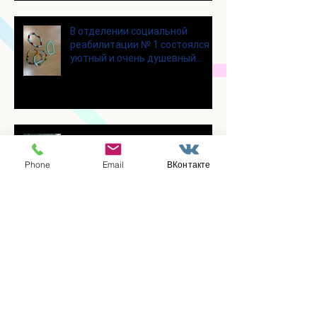
В отделении социальной
реабилитации № 1 состоялся
уютный и очень душевный
мастер‑класс
Для участников программы
«Активное долголетие»
Phone
Email
ВКонтакте
прошло очередное занятие по
Цигун
Участники программы
«Активное долголетие»
посетили мастерскую по
производству шоколада
«Юкатан»
В клубе «Активное долголетие»