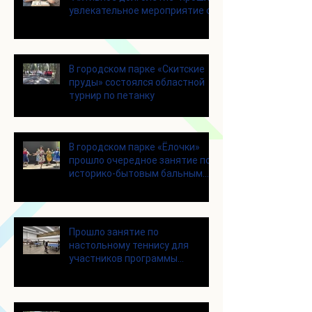
увлекательное мероприятие с
современными настольными
играми
В городском парке «Скитские
пруды» состоялся областной
турнир по петанку
В городском парке «Ёлочки»
прошло очередное занятие по
историко-бытовым бальным
танцам
Прошло занятие по
настольному теннису для
участников программы
«Активное долголетие»