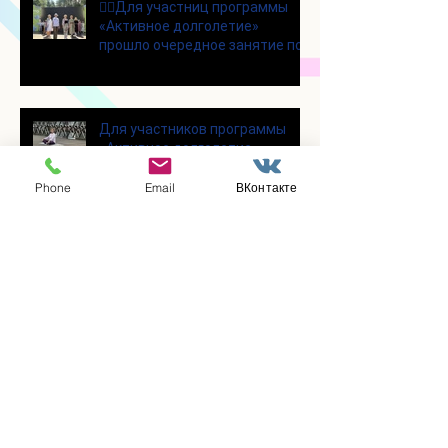
👯‍♀️Для участниц программы
«Активное долголетие»
прошло очередное занятие по
дефиле
Для участников программы
«Активное долголетие»
прошло очередное занятие по
йоге
Phone
Email
ВКонтакте
Состоялась познавательная
лекция на тему «Магнитные
бури и их влияние на организм
человека»
В социальном отделении
прошёл творческий
мастер‑класс!