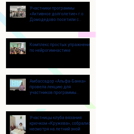
Участники программы
«Активное долголетие» г.о.
Домодедово посетили с
экскурсией городской округ
Щелково
Комплекс простых упражнений
по нейрогимнастике
Амбассадор «Альфа-Банка»
провела лекцию для
участников программы
«Активное долголетие»
Участницы клуба вязания
крючком «Кружева», собрались
несмотря на летний зной