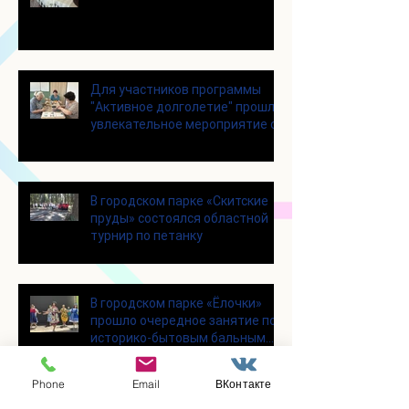
Для участников программы
"Активное долголетие" прошло
увлекательное мероприятие с
современными настольными
играми
В городском парке «Скитские
пруды» состоялся областной
турнир по петанку
В городском парке «Ёлочки»
прошло очередное занятие по
историко-бытовым бальным
танцам
Phone
Email
ВКонтакте