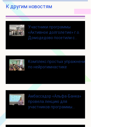
К другим новостям
Участники программы
«Активное долголетие» г.о.
Домодедово посетили с
экскурсией городской округ
Щелково
Комплекс простых упражнений
по нейрогимнастике
Амбассадор «Альфа-Банка»
провела лекцию для
участников программы
«Активное долголетие»