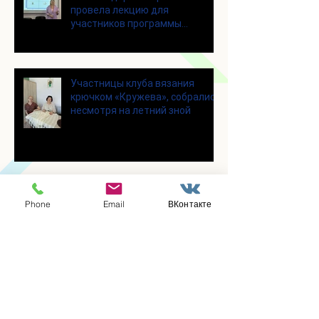
провела лекцию для
участников программы
«Активное долголетие»
Участницы клуба вязания
крючком «Кружева», собрались
несмотря на летний зной
Для участников программы
Phone
Email
ВКонтакте
"Активное долголетие" прошло
увлекательное мероприятие с
современными настольными
играми
В городском парке «Скитские
пруды» состоялся областной
турнир по петанку