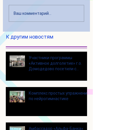
Ваш комментарий...
К другим новостям
Участники программы
«Активное долголетие» г.о.
Домодедово посетили с
экскурсией городской округ
Щелково
Комплекс простых упражнений
по нейрогимнастике
Амбассадор «Альфа-Банка»