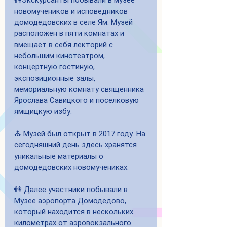
👫Экскурсанты побывали в музее 
новомучеников и исповедников  
домодедовских в селе Ям. Музей 
расположен в пяти комнатах и 
вмещает в себя лекторий с 
небольшим кинотеатром, 
концертную гостиную, 
экспозиционные залы, 
мемориальную комнату священника 
Ярослава Савицкого и поселковую 
ямщицкую избу.
⛪️ Музей был открыт в 2017 году. На 
сегодняшний день здесь хранятся 
уникальные материалы о 
домодедовских новомучениках.
👫 Далее участники побывали в 
Музее аэропорта Домодедово, 
который находится в нескольких 
километрах от аэровокзального 