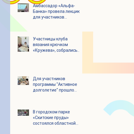
Амбассадор «Альфа-
Банка» провела лекцию
для участников
программы «Активное
долголетие»
Участницы клуба
вязания крючком
«Кружева», собрались
несмотря на летний
зной
Для участников
программы "Активное
долголетие" прошло
увлекательное
мероприятие с
современными
В городском парке
настольными играми
«Скитские пруды»
состоялся областной
турнир по петанку