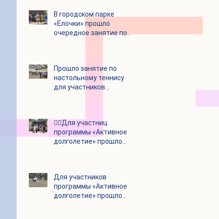
В городском парке
«Ёлочки» прошло
очередное занятие по
историко-бытовым
бальным танцам
Прошло занятие по
настольному теннису
для участников
программы «Активное
долголетие»
👯‍♀️Для участниц
программы «Активное
долголетие» прошло
очередное занятие по
дефиле
Для участников
программы «Активное
долголетие» прошло
очередное занятие по
йоге