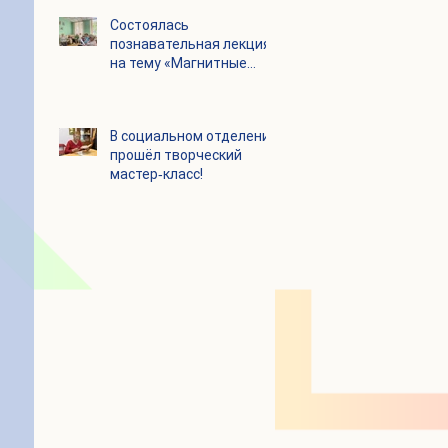
Состоялась
познавательная лекция
на тему «Магнитные
бури и их влияние на
организм человека»
В социальном отделении
прошёл творческий
мастер‑класс!