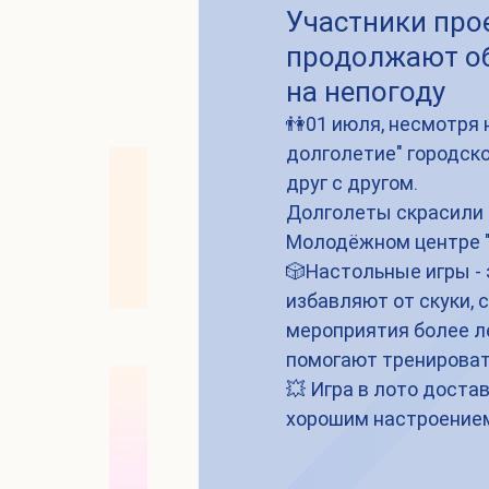
Участники про
продолжают об
на непогоду
👫01 июля, несмотря 
долголетие" городск
друг с другом.
Долголеты скрасили с
Молодёжном центре "
🎲Настольные игры - 
избавляют от скуки,
мероприятия более л
помогают тренировать
💥 Игра в лото доста
хорошим настроение