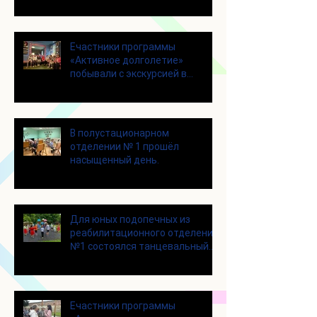
занятие по йоге
Eчастники программы
«Активное долголетие»
побывали с экскурсией в
Шоколадном Доме «Юкатан»
В полустационарном
отделении № 1 прошёл
насыщенный день.
Для юных подопечных из
реабилитационного отделения
№1 состоялся танцевальный
мастер-класс
Eчастники программы