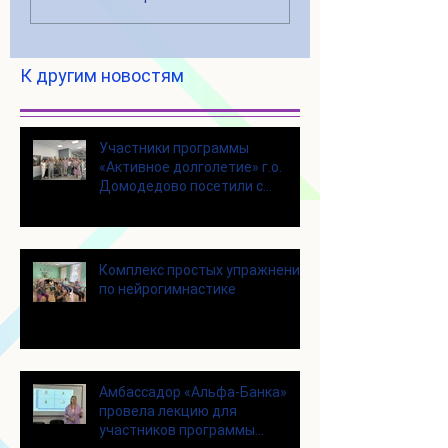
К другим новостям
Участники программы
«Активное долголетие» г.о.
Домодедово посетили с
экскурсией городской округ
Щелково
Комплекс простых упражнений
по нейрогимнастике
Амбассадор «Альфа-Банка»
провела лекцию для
участников программы