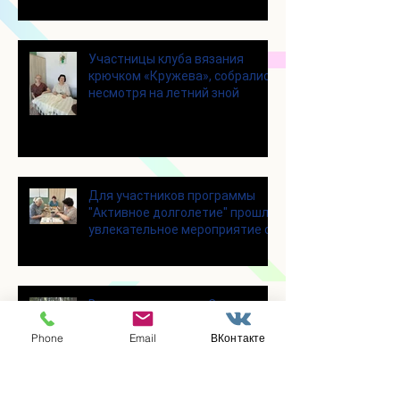
«Активное долголетие»
Участницы клуба вязания
крючком «Кружева», собрались
несмотря на летний зной
Для участников программы
"Активное долголетие" прошло
увлекательное мероприятие с
современными настольными
играми
В городском парке «Скитские
пруды» состоялся областной
Phone
Email
ВКонтакте
турнир по петанку