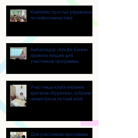
Комплекс простых упражнений
по нейрогимнастике
Амбассадор «Альфа-Банка»
провела лекцию для
участников программы
«Активное долголетие»
Участницы клуба вязания
крючком «Кружева», собрались
несмотря на летний зной
Для участников программы