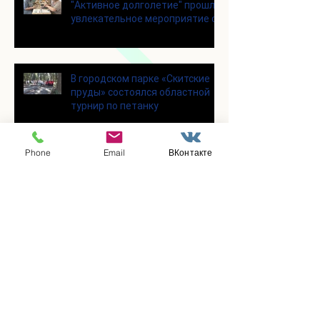
"Активное долголетие" прошло
увлекательное мероприятие с
современными настольными
играми
В городском парке «Скитские
пруды» состоялся областной
турнир по петанку
Phone
Email
ВКонтакте
В городском парке «Ёлочки»
прошло очередное занятие по
историко-бытовым бальным
танцам
Прошло занятие по
настольному теннису для
участников программы
«Активное долголетие»