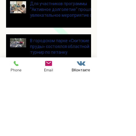
Для участников программы
"Активное долголетие" прошло
увлекательное мероприятие с
современными настольными
играми
В городском парке «Скитские
пруды» состоялся областной
турнир по петанку
Phone
Email
ВКонтакте
В городском парке «Ёлочки»
прошло очередное занятие по
историко-бытовым бальным
танцам
Прошло занятие по
настольному теннису для
участников программы
«Активное долголетие»