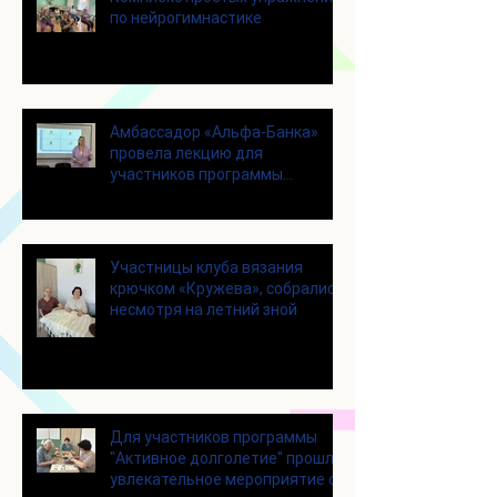
по нейрогимнастике
Амбассадор «Альфа-Банка»
провела лекцию для
участников программы
«Активное долголетие»
Участницы клуба вязания
крючком «Кружева», собрались
несмотря на летний зной
Для участников программы
"Активное долголетие" прошло
увлекательное мероприятие с