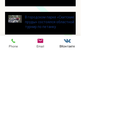
современными настольными
играми
В городском парке «Скитские
пруды» состоялся областной
турнир по петанку
В городском парке «Ёлочки»
Phone
Email
ВКонтакте
прошло очередное занятие по
историко-бытовым бальным
танцам
Прошло занятие по
настольному теннису для
участников программы
«Активное долголетие»
👯‍♀️Для участниц программы
«Активное долголетие»