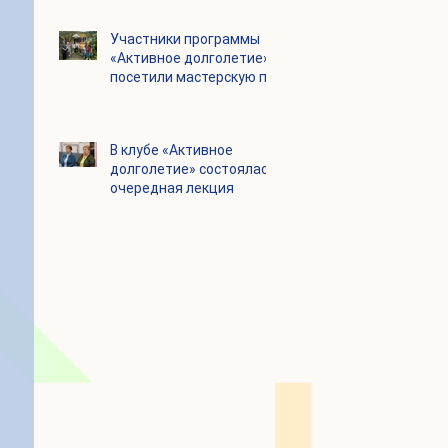
Цигун
Участники программы
«Активное долголетие»
посетили мастерскую по
производству шоколада
«Юкатан»
В клубе «Активное
долголетие» состоялась
очередная лекция