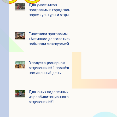
Для участников
программы в городском
парке культуры и отдыха
«Ёлочки» прошло
занятие по йоге
Eчастники программы
«Активное долголетие»
побывали с экскурсией в
Шоколадном Доме
«Юкатан»
В полустационарном
отделении № 1 прошёл
насыщенный день.
Для юных подопечных
из реабилитационного
отделения №1
состоялся
танцевальный мастер-
класс