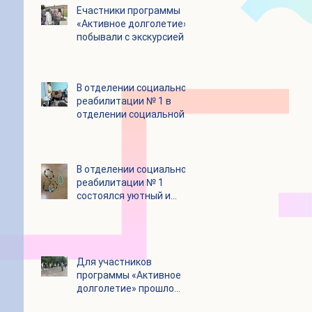
Eчастники программы
«Активное долголетие»
побывали с экскурсией в
городском округе
Зарайск
В отделении социальной
реабилитации № 1 в
отделении социальной
реабилитации № 1
В отделении социальной
реабилитации № 1
состоялся уютный и
очень душевный
мастер‑класс
Для участников
программы «Активное
долголетие» прошло
очередное занятие по