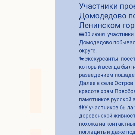
Участники прое
Домодедово по
Ленинском гор
🚌30 июня  участники 
Домодедово побывали 
округе.
🐎Экскурсанты  посет
который всегда был н
разведением лошадей
Далее в селе Остров
красоте храм Преобра
памятников русской а
👫У участников была
деревенской живност
похожа на контактный
погладить и даже под