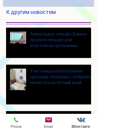
К другим новостям
Амбассадор «Альфа-Банка»
провела лекцию для
участников программы
«Активное долголетие»
Участницы клуба вязания
крючком «Кружева», собрались
несмотря на летний зной
Для участников программы
"Активное долголетие" прошло
Phone
Email
ВКонтакте
увлекательное мероприятие с
современными настольными