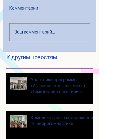
Комментарии
Ваш комментарий...
К другим новостям
Участники программы
«Активное долголетие» г.о.
Домодедово посетили с
экскурсией городской округ
Щелково
Комплекс простых упражнений
по нейрогимнастике