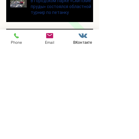
В городском парке «Скитские
пруды» состоялся областной
турнир по петанку
В городском парке «Ёлочки»
прошло очередное занятие по
Phone
Email
ВКонтакте
историко-бытовым бальным
танцам
Прошло занятие по
настольному теннису для
участников программы
«Активное долголетие»
👯‍♀️Для участниц программы
«Активное долголетие»
прошло очередное занятие по
дефиле