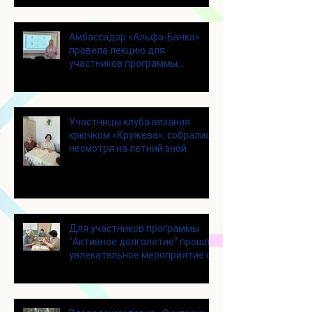
Амбассадор «Альфа-Банка»
провела лекцию для
участников программы
«Активное долголетие»
Участницы клуба вязания
крючком «Кружева», собрались
несмотря на летний зной
Для участников программы
"Активное долголетие" прошло
увлекательное мероприятие с
современными настольными
играми