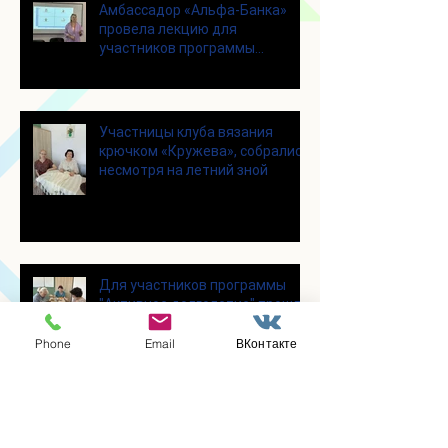
Амбассадор «Альфа-Банка»
провела лекцию для
участников программы
«Активное долголетие»
Участницы клуба вязания
крючком «Кружева», собрались
несмотря на летний зной
Для участников программы
"Активное долголетие" прошло
увлекательное мероприятие с
современными настольными
Phone
Email
ВКонтакте
играми
В городском парке «Скитские
пруды» состоялся областной
турнир по петанку