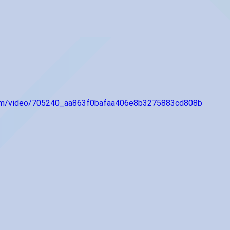
.com/video/705240_aa863f0bafaa406e8b3275883cd808b