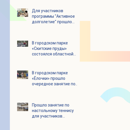
Для участников
программы "Активное
долголетие" прошло
увлекательное
мероприятие с
современными
В городском парке
настольными играми
«Скитские пруды»
состоялся областной
турнир по петанку
В городском парке
«Ёлочки» прошло
очередное занятие по
историко-бытовым
бальным танцам
Прошло занятие по
настольному теннису
для участников
программы «Активное
долголетие»