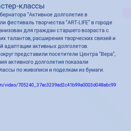
стер-классы
бернатора "Активное долголетие в 
и фестиваль творчества "ART-LIFE" в городе 
анизован для граждан старшего возраста с 
х талантов, расширения творческих связей и 
й адаптации активных долголетов.
округ представили посетители Центра "Вера", 
ия активного долголетия показали 
лассы по живописи и поделкам из бумаги.
c.com/video/705240_37ac3239ad2c41b99a0003d048a6c99