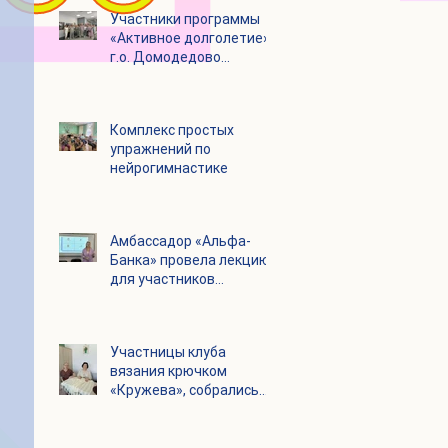
Участники программы
«Активное долголетие»
г.о. Домодедово
посетили с экскурсией
городской округ
Щелково
Комплекс простых
упражнений по
нейрогимнастике
Амбассадор «Альфа-
Банка» провела лекцию
для участников
программы «Активное
долголетие»
Участницы клуба
вязания крючком
«Кружева», собрались
несмотря на летний
зной