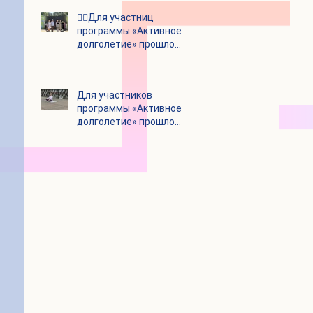
👯‍♀️Для участниц
программы «Активное
долголетие» прошло
очередное занятие по
дефиле
Для участников
программы «Активное
долголетие» прошло
очередное занятие по
йоге