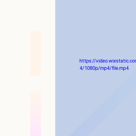
https://video.wixstatic
4/1080p/mp4/file.mp4