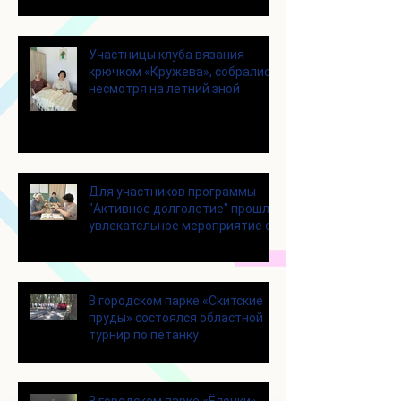
Участницы клуба вязания
крючком «Кружева», собрались
несмотря на летний зной
Для участников программы
"Активное долголетие" прошло
увлекательное мероприятие с
современными настольными
играми
В городском парке «Скитские
пруды» состоялся областной
турнир по петанку