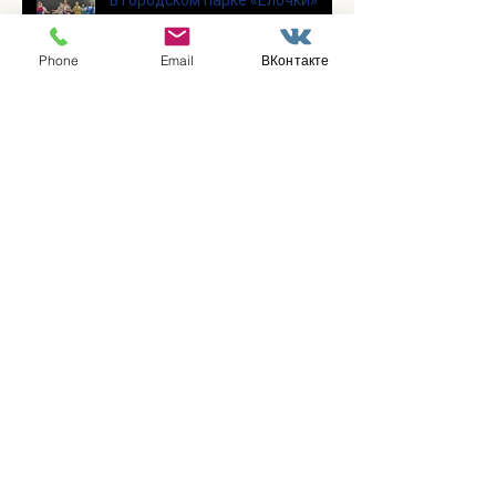
В городском парке «Ёлочки»
прошло очередное занятие по
историко-бытовым бальным
Phone
Email
ВКонтакте
танцам
Прошло занятие по
настольному теннису для
участников программы
«Активное долголетие»
👯‍♀️Для участниц программы
«Активное долголетие»
прошло очередное занятие по
дефиле
Для участников программы
«Активное долголетие»
прошло очередное занятие по
йоге