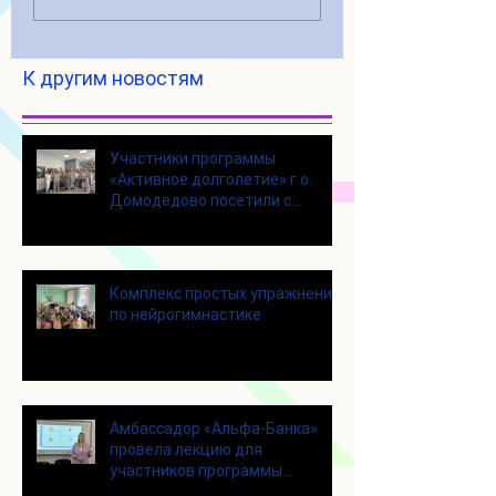
К другим новостям
Участники программы
«Активное долголетие» г.о.
Домодедово посетили с
экскурсией городской округ
Щелково
Комплекс простых упражнений
по нейрогимнастике
Амбассадор «Альфа-Банка»
провела лекцию для
участников программы
«Активное долголетие»