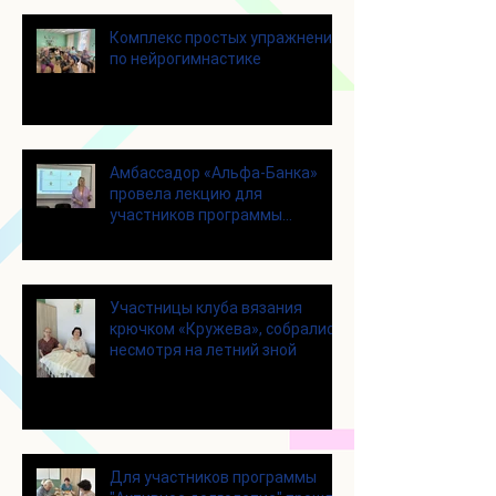
Комплекс простых упражнений
по нейрогимнастике
Амбассадор «Альфа-Банка»
провела лекцию для
участников программы
«Активное долголетие»
Участницы клуба вязания
крючком «Кружева», собрались
несмотря на летний зной
Для участников программы