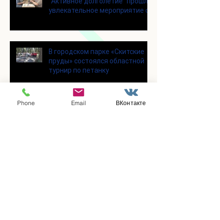
"Активное долголетие" прошло
увлекательное мероприятие с
современными настольными
играми
В городском парке «Скитские
пруды» состоялся областной
турнир по петанку
Phone
Email
ВКонтакте
В городском парке «Ёлочки»
прошло очередное занятие по
историко-бытовым бальным
танцам
Прошло занятие по
настольному теннису для
участников программы
«Активное долголетие»