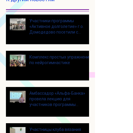
Участники программы
«Активное долголетие» г.о.
Домодедово посетили с
экскурсией городской округ
Щелково
Комплекс простых упражнений
по нейрогимнастике
Амбассадор «Альфа-Банка»
провела лекцию для
участников программы
«Активное долголетие»
Участницы клуба вязания