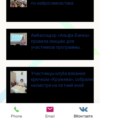
по нейрогимнастике
Амбассадор «Альфа-Банка»
провела лекцию для
участников программы
«Активное долголетие»
Участницы клуба вязания
крючком «Кружева», собрались
несмотря на летний зной
Phone
Email
ВКонтакте
Для участников программы
"Активное долголетие" прошло
увлекательное мероприятие с
современными настольными