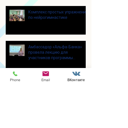
Комплекс простых упражнений
по нейрогимнастике
Амбассадор «Альфа-Банка»
провела лекцию для
участников программы
«Активное долголетие»
Phone
Email
ВКонтакте
Участницы клуба вязания
крючком «Кружева», собрались
несмотря на летний зной
Для участников программы