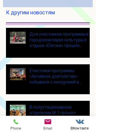
К другим новостям
Для участников программы в
городском парке культуры и
отдыха «Ёлочки» прошло
занятие по йоге
Eчастники программы
«Активное долголетие»
побывали с экскурсией в
Шоколадном Доме «Юкатан»
В полустационарном
отделении № 1 прошёл
насыщенный день.
Phone
Email
ВКонтакте