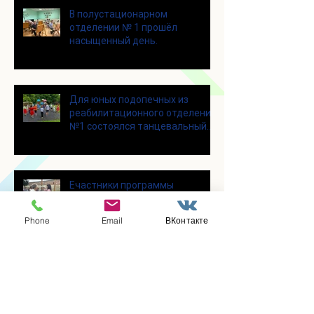
В полустационарном
отделении № 1 прошёл
насыщенный день.
Для юных подопечных из
реабилитационного отделения
№1 состоялся танцевальный
мастер-класс
Eчастники программы
«Активное долголетие»
побывали с экскурсией в
Phone
Email
ВКонтакте
городском округе Зарайск
В отделении социальной
реабилитации № 1 в отделении
социальной реабилитации № 1