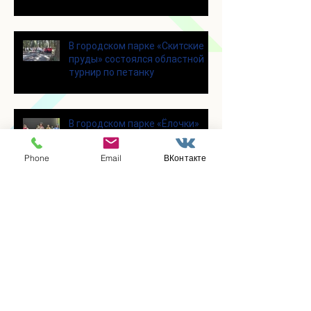
современными настольными
играми
В городском парке «Скитские
пруды» состоялся областной
турнир по петанку
В городском парке «Ёлочки»
прошло очередное занятие по
историко-бытовым бальным
Phone
Email
ВКонтакте
танцам
Прошло занятие по
настольному теннису для
участников программы
«Активное долголетие»
👯‍♀️Для участниц программы
«Активное долголетие»