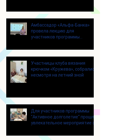
Амбассадор «Альфа-Банка»
провела лекцию для
участников программы
«Активное долголетие»
Участницы клуба вязания
крючком «Кружева», собрались
несмотря на летний зной
Для участников программы
"Активное долголетие" прошло
увлекательное мероприятие с
современными настольными
играми