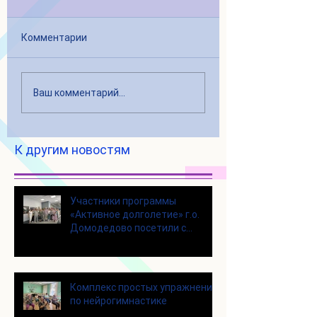
Комментарии
Ваш комментарий...
К другим новостям
Участники программы
«Активное долголетие» г.о.
Домодедово посетили с
экскурсией городской округ
Щелково
Комплекс простых упражнений
по нейрогимнастике