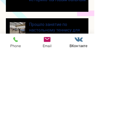
танцам
Прошло занятие по
настольному теннису для
участников программы
«Активное долголетие»
Phone
Email
ВКонтакте
👯‍♀️Для участниц программы
«Активное долголетие»
прошло очередное занятие по
дефиле
Для участников программы
«Активное долголетие»
прошло очередное занятие по
йоге
Заметили ошибку?
Сообщите нам