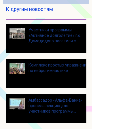
К другим новостям
Участники программы
«Активное долголетие» г.о.
Домодедово посетили с
экскурсией городской округ
Щелково
Комплекс простых упражнений
по нейрогимнастике
Амбассадор «Альфа-Банка»
провела лекцию для
участников программы
«Активное долголетие»