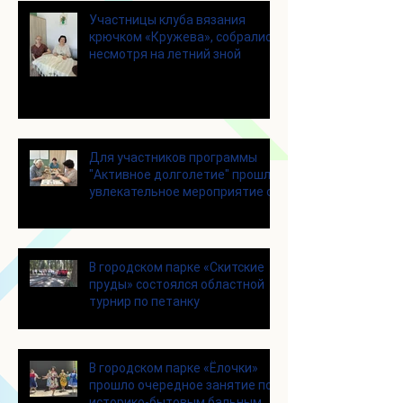
Участницы клуба вязания
крючком «Кружева», собрались
несмотря на летний зной
Для участников программы
"Активное долголетие" прошло
увлекательное мероприятие с
современными настольными
играми
В городском парке «Скитские
пруды» состоялся областной
турнир по петанку
В городском парке «Ёлочки»
прошло очередное занятие по
историко-бытовым бальным