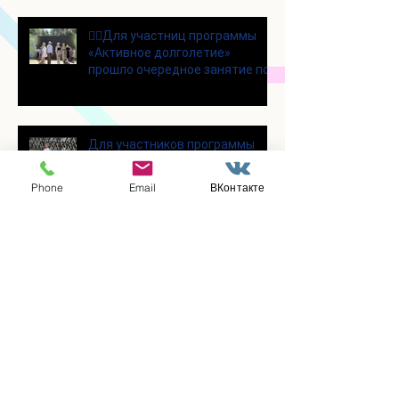
👯‍♀️Для участниц программы
«Активное долголетие»
прошло очередное занятие по
дефиле
Для участников программы
«Активное долголетие»
прошло очередное занятие по
Phone
Email
ВКонтакте
йоге
Состоялась познавательная
лекция на тему «Магнитные
бури и их влияние на организм
человека»
В социальном отделении
прошёл творческий
мастер‑класс!