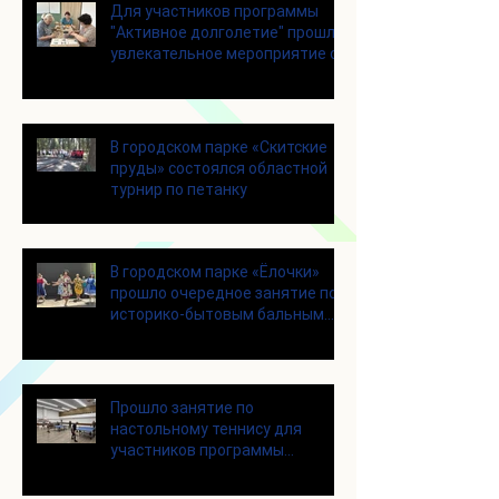
Для участников программы
"Активное долголетие" прошло
увлекательное мероприятие с
современными настольными
играми
В городском парке «Скитские
пруды» состоялся областной
турнир по петанку
В городском парке «Ёлочки»
прошло очередное занятие по
историко-бытовым бальным
танцам
Прошло занятие по
настольному теннису для
участников программы
«Активное долголетие»