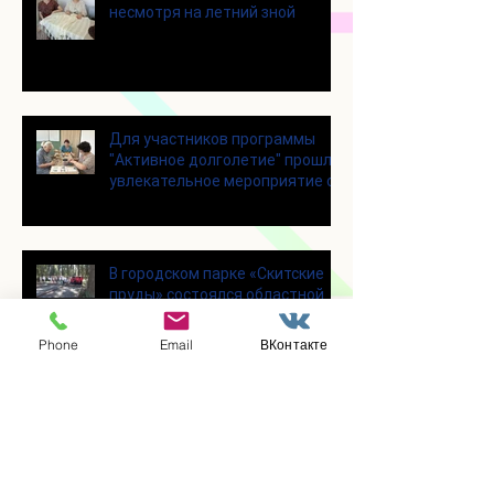
несмотря на летний зной
Для участников программы
"Активное долголетие" прошло
увлекательное мероприятие с
современными настольными
играми
В городском парке «Скитские
пруды» состоялся областной
турнир по петанку
Phone
Email
ВКонтакте
В городском парке «Ёлочки»
прошло очередное занятие по
историко-бытовым бальным
танцам