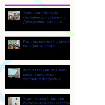
Участники программы
«Активное долголетие» г.о.
Домодедово посетили с
экскурсией городской округ
Щелково
Комплекс простых упражнений
по нейрогимнастике
Амбассадор «Альфа-Банка»
провела лекцию для
участников программы
«Активное долголетие»
Участницы клуба вязания
крючком «Кружева», собрались