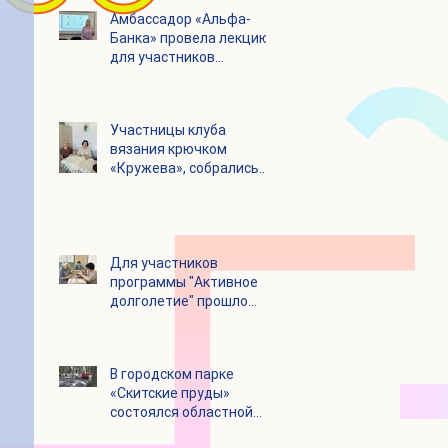
Амбассадор «Альфа-
Банка» провела лекцию
для участников
программы «Активное
долголетие»
Участницы клуба
вязания крючком
«Кружева», собрались
несмотря на летний
зной
Для участников
программы "Активное
долголетие" прошло
увлекательное
мероприятие с
современными
В городском парке
настольными играми
«Скитские пруды»
состоялся областной
турнир по петанку