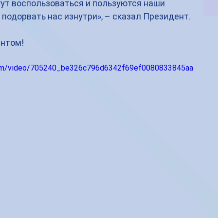
ут воспользоваться и пользуются наши 
 подорвать нас изнутри», – сказал Президент.
ентом!
c.com/video/705240_be326c796d6342f69ef0080833845aa