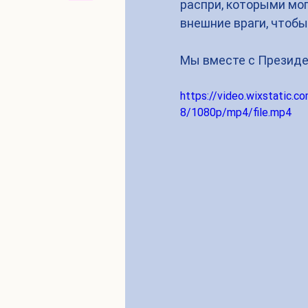
распри, которыми мог
внешние враги, чтобы
Мы вместе с Презид
https://video.wixstati
8/1080p/mp4/file.mp4