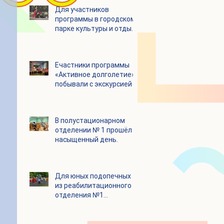
Для участников
программы в городском
парке культуры и отдыха
«Ёлочки» прошло
занятие по йоге
Eчастники программы
«Активное долголетие»
побывали с экскурсией в
Шоколадном Доме
«Юкатан»
В полустационарном
отделении № 1 прошёл
насыщенный день.
Для юных подопечных
из реабилитационного
отделения №1
состоялся
танцевальный мастер-
класс