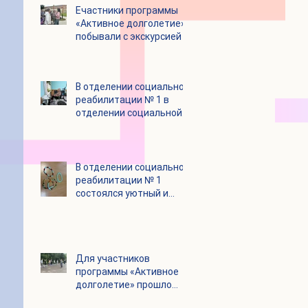
Eчастники программы
«Активное долголетие»
побывали с экскурсией в
городском округе
Зарайск
В отделении социальной
реабилитации № 1 в
отделении социальной
реабилитации № 1
В отделении социальной
реабилитации № 1
состоялся уютный и
очень душевный
мастер‑класс
Для участников
программы «Активное
долголетие» прошло
очередное занятие по