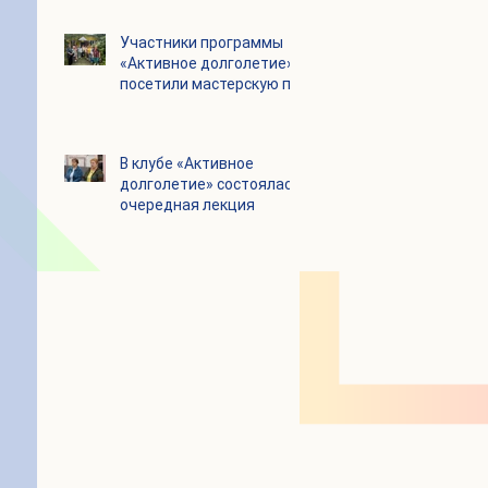
Цигун
Участники программы
«Активное долголетие»
посетили мастерскую по
производству шоколада
«Юкатан»
В клубе «Активное
долголетие» состоялась
очередная лекция