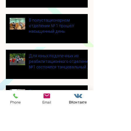
Шоколадном Доме «Юкатан»
В полустационарном
отделении № 1 прошёл
насыщенный день.
Для юных подопечных из
реабилитационного отделения
№1 состоялся танцевальный
мастер-класс
Eчастники программы
«Активное долголетие»
Phone
Email
ВКонтакте
побывали с экскурсией в
городском округе Зарайск
В отделении социальной