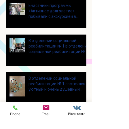
Eчастники программы
«Активное долголетие»
побывали с экскурсией в
городском округе Зарайск
В отделении социальной
реабилитации № 1 в отделении
социальной реабилитации № 1
В отделении социальной
реабилитации № 1 состоялся
уютный и очень душевный
мастер‑класс
Phone
Email
ВКонтакте
Для участников программы
«Активное долголетие»