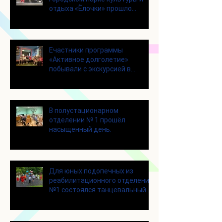
отдыха «Ёлочки» прошло
занятие по йоге
Eчастники программы
«Активное долголетие»
побывали с экскурсией в
Шоколадном Доме «Юкатан»
В полустационарном
отделении № 1 прошёл
насыщенный день.
Для юных подопечных из
реабилитационного отделения
№1 состоялся танцевальный
мастер-класс