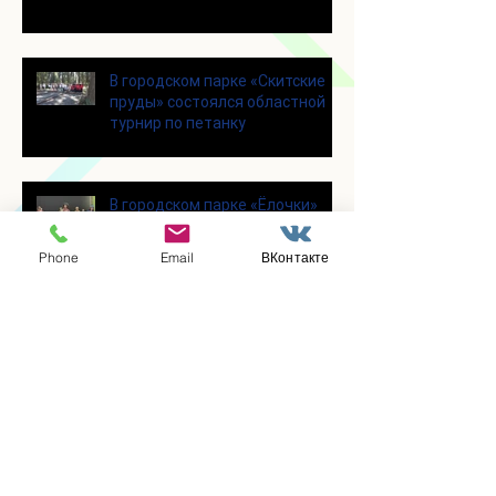
современными настольными
играми
В городском парке «Скитские
пруды» состоялся областной
турнир по петанку
В городском парке «Ёлочки»
прошло очередное занятие по
историко-бытовым бальным
Phone
Email
ВКонтакте
танцам
Прошло занятие по
настольному теннису для
участников программы
«Активное долголетие»
👯‍♀️Для участниц программы