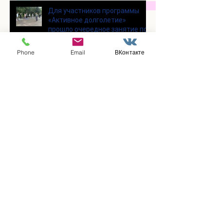
Для участников программы
«Активное долголетие»
прошло очередное занятие по
Цигун
Phone
Email
ВКонтакте
Участники программы
«Активное долголетие»
посетили мастерскую по
производству шоколада
«Юкатан»
В клубе «Активное долголетие»
состоялась очередная лекция
Заметили ошибку?
Сообщите нам