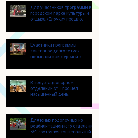
Для участников программы в
городском парке культуры и
отдыха «Ёлочки» прошло
занятие по йоге
Eчастники программы
«Активное долголетие»
побывали с экскурсией в
Шоколадном Доме «Юкатан»
В полустационарном
отделении № 1 прошёл
насыщенный день.
Для юных подопечных из
реабилитационного отделения
№1 состоялся танцевальный
мастер-класс