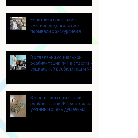
Eчастники программы
«Активное долголетие»
побывали с экскурсией в
городском округе Зарайск
В отделении социальной
реабилитации № 1 в отделении
социальной реабилитации № 1
В отделении социальной
реабилитации № 1 состоялся
уютный и очень душевный
мастер‑класс